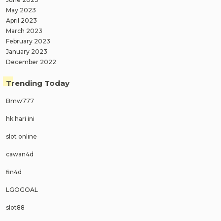
May 2023
April 2023
March 2023
February 2023
January 2023
December 2022
Trending Today
Bmw777
hk hari ini
slot online
cawan4d
fin4d
LGOGOAL
slot88