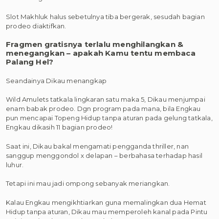
Slot Makhluk halus sebetulnya tiba bergerak, sesudah bagian
prodeo diaktifkan.
Fragmen gratisnya terlalu menghilangkan &
menegangkan – apakah Kamu tentu membaca
Palang Hel?
Seandainya Dikau menangkap
Wild Amulets tatkala lingkaran satu maka 5, Dikau menjumpai
enam babak prodeo. Dgn program pada mana, bila Engkau
pun mencapai Topeng Hidup tanpa aturan pada gelung tatkala,
Engkau dikasih 11 bagian prodeo!
Saat ini, Dikau bakal mengamati pengganda thriller, nan
sanggup menggondol x delapan – berbahasa terhadap hasil
luhur.
Tetapi ini mau jadi ompong sebanyak meriangkan.
Kalau Engkau mengikhtiarkan guna memalingkan dua Hemat
Hidup tanpa aturan, Dikau mau memperoleh kanal pada Pintu