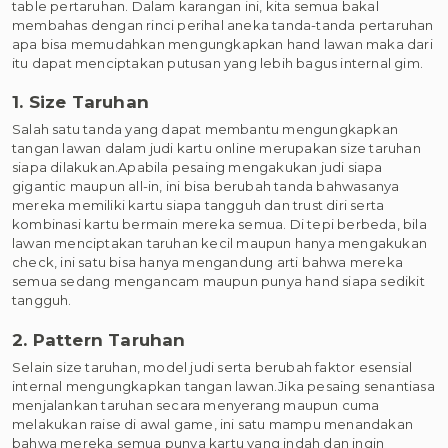
table pertaruhan. Dalam karangan ini, kita semua bakal
membahas dengan rinci perihal aneka tanda-tanda pertaruhan
apa bisa memudahkan mengungkapkan hand lawan maka dari
itu dapat menciptakan putusan yang lebih bagus internal gim.
1. Size Taruhan
Salah satu tanda yang dapat membantu mengungkapkan
tangan lawan dalam judi kartu online merupakan size taruhan
siapa dilakukan.Apabila pesaing mengakukan judi siapa
gigantic maupun all-in, ini bisa berubah tanda bahwasanya
mereka memiliki kartu siapa tangguh dan trust diri serta
kombinasi kartu bermain mereka semua. Di tepi berbeda, bila
lawan menciptakan taruhan kecil maupun hanya mengakukan
check, ini satu bisa hanya mengandung arti bahwa mereka
semua sedang mengancam maupun punya hand siapa sedikit
tangguh.
2. Pattern Taruhan
Selain size taruhan, model judi serta berubah faktor esensial
internal mengungkapkan tangan lawan.Jika pesaing senantiasa
menjalankan taruhan secara menyerang maupun cuma
melakukan raise di awal game, ini satu mampu menandakan
bahwa mereka semua punya kartu yang indah dan ingin