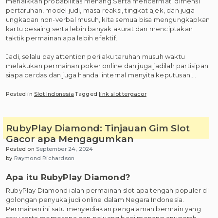
menaikkan probabilitas menang.Serta mencermati dimensi
pertaruhan, model judi, masa reaksi, tingkat ajek, dan juga
ungkapan non-verbal musuh, kita semua bisa mengungkapkan
kartu pesaing serta lebih banyak akurat dan menciptakan
taktik permainan apa lebih efektif.
Jadi, selalu pay attention perilaku taruhan musuh waktu
melakukan permainan poker online dan juga jadilah partisipan
siapa cerdas dan juga handal internal menyita keputusan!…
Posted in
Slot Indonesia
Tagged
link slot tergacor
RubyPlay Diamond: Tinjauan Gim Slot
Gacor apa Mengagumkan
Posted on
September 24, 2024
by
Raymond Richardson
Apa itu RubyPlay Diamond?
RubyPlay Diamond ialah permainan slot apa tengah populer di
golongan penyuka judi online dalam Negara Indonesia.
Permainan ini satu menyediakan pengalaman bermain yang