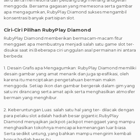
seru serta memesona dan peluang bagi menang anugerah
menggoda. Bersama gagasan yang memesona serta gambar
apa mengagumkan, RubyPlay Diamond sukses mengambil
konsentrasi banyak partisipan slot.
Ciri-Ciri Pilihan RubyPlay Diamond
RubyPlay Diamond memberikan bermacam-macam fitur
menggaet apa membuatnya menjadi salah satu game slot ter-
disukai saat ini.Beberapa ciri unggulan asal permainan ini antara
berbeda:
1. Desain Grafis apa Mengagumkan: RubyPlay Diamond memiliki
desain gambar yang amat menarik dan juga spesifikasi, oleh
karena itu menciptakan pengetahuan bermain makin
menggoda. Setiap ikon dan gambar bergerak dalam gim yang
satu ini dirancang serta amat apik serta menghasilkan atmosfer
bermain yang menghibur.
2. Keberuntungan Luas: salah satu hal yang ter- dilacak dengan
para pelaku slot adalah hadiah besar gigantic.RubyPlay
Diamond menyajikan jackpot-jackpot menggaet yang mampu
menghasilkan tokohnya mencapai kemenangan luar biasa.
Serta sedikit untung, yang bahkan mampu mengirim kembali
bonus hadiah besar itu.