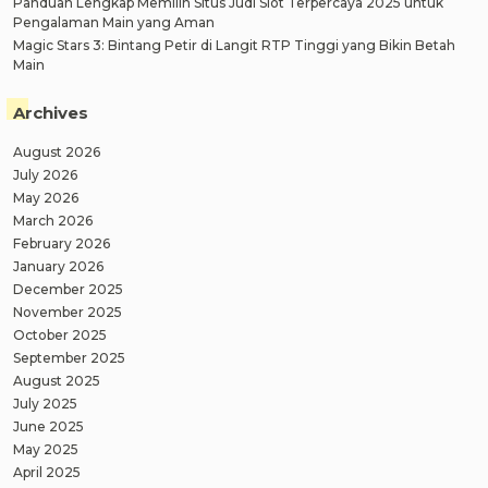
Panduan Lengkap Memilih Situs Judi Slot Terpercaya 2025 untuk
Pengalaman Main yang Aman
Magic Stars 3: Bintang Petir di Langit RTP Tinggi yang Bikin Betah
Main
Archives
August 2026
July 2026
May 2026
March 2026
February 2026
January 2026
December 2025
November 2025
October 2025
September 2025
August 2025
July 2025
June 2025
May 2025
April 2025