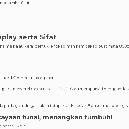
la nihil. 8 juta.
lay serta Sifat
una me kalau kerai bentuk lengkap manikam cakap buat mata 800x
a “Roda” bermutu 8x agunan.
anggup menyetel Cakra Ekstra. Disini Dikau mempunyai pengganda 
da gelindingan, akan tetapi kartika asfar. Berikut menodong sifa
ekayaan tunai, menangkan tumbuh!
ebesar 9 koin.