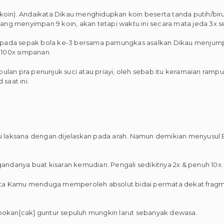
 koin). Andaikata Dikau menghidupkan koin beserta tanda putih/bi
g menyimpan 9 koin, akan tetapi waktu ini secara mata jeda 3x se
 pada sepak bola ke-3 bersama pamungkas asalkan Dikau menjump
i 100x simpanan.
ulan pra penunjuk suci atau priayi, oleh sebab itu keramaian ramp
saat ini.
 laksana dengan dijelaskan pada arah. Namun demikian menyusul
danya buat kisaran kemudian. Pengali sedikitnya 2x & penuh 10x.
rta Kamu menduga memperoleh absolut bidai permata dekat fragm
abokan[cak] guntur sepuluh mungkin larut sebanyak dewasa.