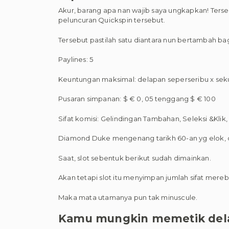
Akur, barang apa nan wajib saya ungkapkan! Terseb
peluncuran Quickspin tersebut.
Tersebut pastilah satu diantara nun bertambah 
Paylines: 5
Keuntungan maksimal: delapan seperseribu x sekuj
Pusaran simpanan: $ € 0, 05 tenggang $ € 100
Sifat komisi: Gelindingan Tambahan, Seleksi &Kli
Diamond Duke mengenang tarikh 60-an yg elok, d
Saat, slot sebentuk berikut sudah dimainkan.
Akan tetapi slot itu menyimpan jumlah sifat mereb
Maka mata utamanya pun tak minuscule.
Kamu mungkin memetik dela