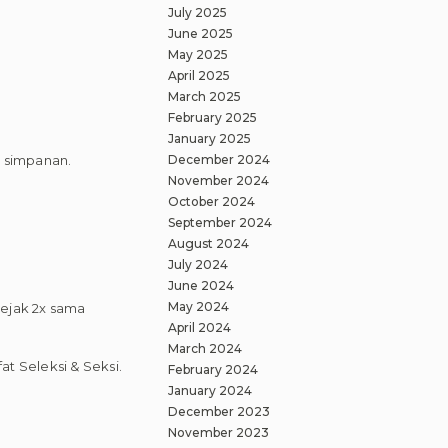
July 2025
June 2025
May 2025
April 2025
March 2025
February 2025
January 2025
 simpanan.
December 2024
November 2024
October 2024
September 2024
August 2024
July 2024
June 2024
May 2024
sejak 2x sama
April 2024
March 2024
t Seleksi & Seksi.
February 2024
January 2024
December 2023
November 2023