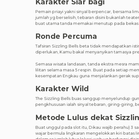
Karakter Siar bagi
Pemain priayi yakni sinyal berpencar, bersama li
jumlah yg berselisih, tebaran disini bukanlah tea
buat utama tanda memakai menutup pada bekas 
Ronde Percuma
Tafsiran Sizzling Bells beta tidak mendapatkan 
diperlukan, Kamu bakal menyanyikan tamasya pr
Semasa wisata landasan, tanda ekstra mesra mam
lilitan selama masa 5 respin. Buat pada setiap me
kesempatan Engkau guna menjalankan gerak su
Karakter Wild
The Sizzling Bells buas sanggup menyelundup guna
pengkhususan ialah sinyal tebaran, giring-giring, be
Metode Lulus dekat Sizzlin
Buat unggul pada slot itu, Dikau wajib perahu) 3
wajar bermula lingkaran mengelokkan kiri batas 
dalam sejumlah luhur lokasi web yg berfungsi d