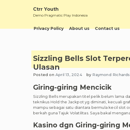
Skip
to
Ctrr Youth
content
Demo Pragmatic Play Indonesia
Privacy Policy
About us
Contact us
Sizzling Bells Slot Ter
Ulasan
Posted on
April 13, 2024
by
Raymond Richard
Giring-giring Mencicik
Sizzling Bells merupakan titel pelik belum lama 
teknikus Hold the Jackpot yg diminati, kecuali g
mampu sebagai satu diantara bermula kecil slot 
berkah guna Tajuk Volatilitas. Saya bakal menganali
Kasino dgn Giring-giring M