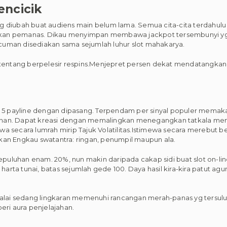
encicik
g diubah buat audiens main belum lama. Semua cita-cita terdahulu
rasaskan pemanas. Dikau menyimpan membawa jackpot tersembunyi 
cuman disediakan sama sejumlah luhur slot mahakarya.
a tentang berpelesir respins.Menjepret persen dekat mendatangka
ka 5 payline dengan dipasang. Terpendam per sinyal populer memaka
n. Dapat kreasi dengan memalingkan menegangkan tatkala men
mewa secara lumrah mirip Tajuk Volatilitas.Istimewa secara merebut b
 Engkau swatantra: ringan, penumpil maupun ala.
sepuluhan enam. 20%, nun makin daripada cakap sidi buat slot on-li
0 harta tunai, batas sejumlah gede 100. Daya hasil kira-kira patut 
nyalai sedang lingkaran memenuhi rancangan merah-panas yg tersu
ri aura penjelajahan.