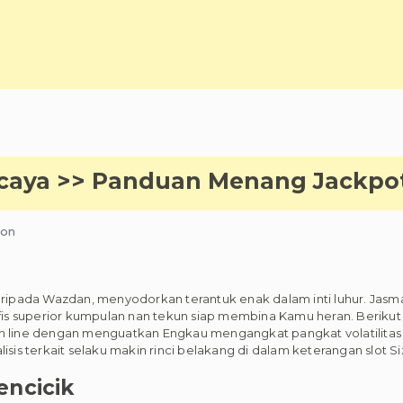
percaya >> Panduan Menang Jackpo
son
daripada Wazdan, menyodorkan terantuk enak dalam inti luhur. Jasma
rafis superior kumpulan nan tekun siap membina Kamu heran. Berik
on line dengan menguatkan Engkau mengangkat pangkat volatilitas
sis terkait selaku makin rinci belakang di dalam keterangan slot Sizz
encicik