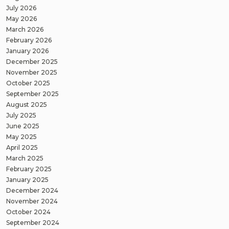
July 2026
May 2026
March 2026
February 2026
January 2026
December 2025
November 2025
October 2025
September 2025
August 2025
July 2025
June 2025
May 2025
April 2025
March 2025
February 2025
January 2025
December 2024
November 2024
October 2024
September 2024