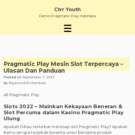
Skip
to
Ctrr Youth
content
Demo Pragmatic Play Indonesia
Pragmatic Play Mesin Slot Terpercaya –
Ulasan Dan Panduan
Posted on
September 7, 2023
by
Raymond Richardson
All Pragmatic Play
Slots 2022 – Mainkan Kekayaan Beneran &
Slot Percuma dalam Kasino Pragmatic Play
Ulung
Apakah Dikau terkebat meresap slot Pragmatic Play? Apakah
Kamu serupa terjebak beserta unsur bersama produk