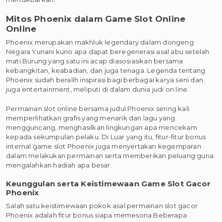
Mitos Phoenix dalam Game Slot Online
Online
Phoenix merupakan makhluk legendary dalam dongeng
Negara Yunani kuno apa dapat beregenerasi asal abu setelah
mati.Burung yang satu ini acap diasosiasikan bersama
kebangkitan, keabadian, dan juga tenaga. Legenda tentang
Phoenix sudah beralih inspirasi bagi berbagai karya seni dan
juga entertainment, meliputi di dalam dunia judi on line.
Permainan slot online bersama judul Phoenix sering kali
memperlihatkan grafis yang menarik dan lagu yang
mengguncang, menghasilkan lingkungan apa mencekam
kepada sekumpulan pelaku. Di Luar yang itu, fitur-fitur bonus
internal game slot Phoenix juga menyertakan kegemparan
dalam melakukan permainan serta memberikan peluang guna
mengalahkan hadiah apa besar.
Keunggulan serta Keistimewaan Game Slot Gacor
Phoenix
Salah satu keistimewaan pokok asal permainan slot gacor
Phoenix adalah fitur bonus siapa memesona.Beberapa