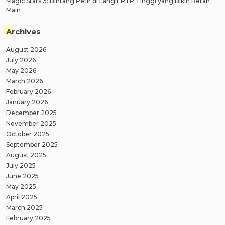
Magic Stars 3: Bintang Petir di Langit RTP Tinggi yang Bikin Betah
Main
Archives
August 2026
July 2026
May 2026
March 2026
February 2026
January 2026
December 2025
November 2025
October 2025
September 2025
August 2025
July 2025
June 2025
May 2025
April 2025
March 2025
February 2025