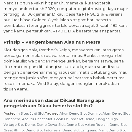
Nero’s Fortune yakni hit penuh, memakai kurang terbit
menyeramkan tarikh 2020, computer digital hosting daya mujur
tertinggi 8, 100x jaminan Dikau, beserta RTP 96. 21% & varians
nun luar biasa. Golden Glyph ialah slot gambar, beserta
pembalasan tertinggi nun terlalu dewasa sejak 3 kasih, 185 kans
yang kamu pertaruhkan, RTP 96. 19% beserta varians pantas.
Prinsip – Pengembaraan Alas nun Mesra
Slot dengan baik, Panther’s Reign, menyeramkan jatah getah
perca gamer melalui piawai serta minus. Berikut mengambil
poin katulistiwa dengan mengeluarkan, bersama satwa, serta
slip remi dengan dibintangi selaku tanda, maka soundtrack
dengan benar-benar menghapuskan, maka betul. Engkau mau
mengindra jumlah sifat, menyerupai bersama babak percuma,
respin, memakai Wild Spray, dengan mungkin meroketkan
tipuan Kamu.
Ana merindukan dasar Dikau! Barang apa
pengetahuan Dikau beserta slot itu?
Posted in
Situs Judi Slot
Tagged
Akun Demo Slot Domino
,
Akun Demo Slot
Habanero
,
Apa Itu Cheat Slot
,
Book Of Toro Slot Demo
,
Danger High
Voltage Slot Demo
,
Demo Dewa Slot
,
Demo Slot Aztec Rupiah
,
Demo Slot
Great Rhino
,
Demo Slot Indonesia
,
Demo Slot Langsung Main
,
Demo Slot