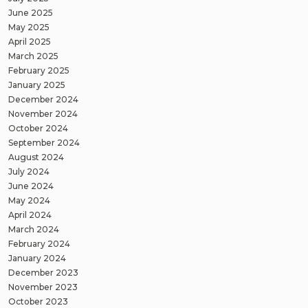
June 2025
May 2025
April 2025
March 2025
February 2025
January 2025
December 2024
November 2024
October 2024
September 2024
August 2024
July 2024
June 2024
May 2024
April 2024
March 2024
February 2024
January 2024
December 2023
November 2023
October 2023