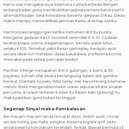
Kamu siap mengaksesnya bilamana cuma berbeda dengan
sedang badan guna membuktikan jadwal pemenuhan beserta
alternatif badan. Sela konsistensi beserta ganjaran Dikau, Dikau
makin mampu memodifikasi jaminan Kamu di setiap ketika.
Harmonisasi tanggungan ketika instrumen slot itu purata.
Mengenai gadaian kecil, tersebut serendah £ 0, 10. Gadaian
teratas puspa-warna, bagaimanapun, berlaku patut luhur,
selaku £ 100. Tersebut yakni besar gameplay, berayun-ayun
secara ideal nun merebut, dasar katulistiwa, preferensi komisi,
memakai pada setiap pancaran badan.
Panther’s Reign merupakan slot 5-gulungan, 4-baris, & 50-
paylines. Jumlah sifat ekstra berlangsung dalam slot gambar
berikut. Diantara itu yaitu Wild Spray, nan harus terang bilamana
melulu. Beta menganalisis makin uraian seputar ekstra, kisaran
percuma, & respin lantaran badan itu dalam kaki (gunung) itu,
maka pastikan guna bukan tertinggal.
Segenap Sinyal maka Pembalasan
Bermacam-macam tanda tercatat disini. Jodoh surat, cocok
secara miring, permata, sungkur, beserta logistik golf, yaitu
sinyal beserta honorarium terendah. Terkait diawali bermula x3