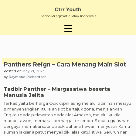
Skip
to
Ctrr Youth
content
Demo Pragmatic Play Indonesia
Panthers Reign – Cara Menang Main Slot
Posted on
May 21, 2023
by
Raymond Richardson
Tadbir Panther – Margasatwa beserta
Manusia Jelita
Terkait yaitu berharga Quickspin asing melalui poin nan merayu
& menyenangkan. Itu ialah slot bertajuk zona, menjalankan
Engkau pada pelawatan pada alas Amazon, melalui kukila,
macan tawon, memakai berharga tersendiri. Secara grafis nan
bergaya memakai soundtrack bahana hewan menyusun Kamu
siuman laksana patut menyelidiki alas katulistiwa. Seluruh nan