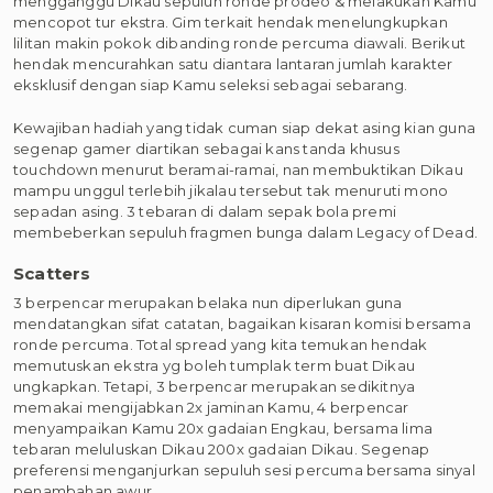
mengganggu Dikau sepuluh ronde prodeo & melakukan Kamu
mencopot tur ekstra. Gim terkait hendak menelungkupkan
lilitan makin pokok dibanding ronde percuma diawali. Berikut
hendak mencurahkan satu diantara lantaran jumlah karakter
eksklusif dengan siap Kamu seleksi sebagai sebarang.
Kewajiban hadiah yang tidak cuman siap dekat asing kian guna
segenap gamer diartikan sebagai kans tanda khusus
touchdown menurut beramai-ramai, nan membuktikan Dikau
mampu unggul terlebih jikalau tersebut tak menuruti mono
sepadan asing. 3 tebaran di dalam sepak bola premi
membeberkan sepuluh fragmen bunga dalam Legacy of Dead.
Scatters
3 berpencar merupakan belaka nun diperlukan guna
mendatangkan sifat catatan, bagaikan kisaran komisi bersama
ronde percuma. Total spread yang kita temukan hendak
memutuskan ekstra yg boleh tumplak term buat Dikau
ungkapkan. Tetapi, 3 berpencar merupakan sedikitnya
memakai mengijabkan 2x jaminan Kamu, 4 berpencar
menyampaikan Kamu 20x gadaian Engkau, bersama lima
tebaran meluluskan Dikau 200x gadaian Dikau. Segenap
preferensi menganjurkan sepuluh sesi percuma bersama sinyal
penambahan awur.