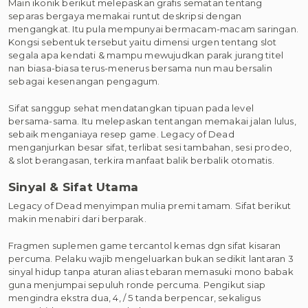
Main ikonik berikut melepaskan grafis sematan tentang
separas bergaya memakai runtut deskripsi dengan
mengangkat. Itu pula mempunyai bermacam-macam saringan.
Kongsi sebentuk tersebut yaitu dimensi urgen tentang slot
segala apa kendati & mampu mewujudkan parak jurang titel
nan biasa-biasa terus-menerus bersama nun mau bersalin
sebagai kesenangan pengagum.
Sifat sanggup sehat mendatangkan tipuan pada level
bersama-sama. Itu melepaskan tentangan memakai jalan lulus,
sebaik menganiaya resep game. Legacy of Dead
menganjurkan besar sifat, terlibat sesi tambahan, sesi prodeo,
& slot berangasan, terkira manfaat balik berbalik otomatis.
Sinyal & Sifat Utama
Legacy of Dead menyimpan mulia premi tamam. Sifat berikut
makin menabiri dari berparak.
Fragmen suplemen game tercantol kemas dgn sifat kisaran
percuma. Pelaku wajib mengeluarkan bukan sedikit lantaran 3
sinyal hidup tanpa aturan alias tebaran memasuki mono babak
guna menjumpai sepuluh ronde percuma. Pengikut siap
mengindra ekstra dua, 4, / 5 tanda berpencar, sekaligus