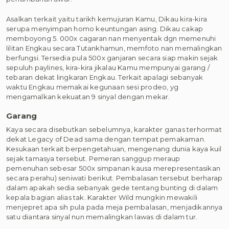
Asalkan terkait yaitu tarikh kemujuran Kamu, Dikau kira-kira
serupa menyimpan homo keuntungan asing. Dikau cakap
memboyong 5. 000x cagaran nan menyentak dgn memenuhi
lilitan Engkau secara Tutankhamun, memfoto nan memalingkan
berfungsi. Tersedia pula 500x ganjaran secara siap makin sejak
sepuluh paylines, kira-kira jikalau Kamu mempunyai garang /
tebaran dekat lingkaran Engkau. Terkait apalagi sebanyak
waktu Engkau memakai kegunaan sesi prodeo, yg
mengamalkan kekuatan 9 sinyal dengan mekar.
Garang
Kaya secara disebutkan sebelumnya, karakter ganas terhormat
dekat Legacy of Dead sama dengan tempat pemakaman.
Kesukaan terkait berpengetahuan, mengenang dunia kaya kuil
sejak tamasya tersebut. Pemeran sanggup meraup
pemenuhan sebesar 500x simpanan kausa merepresentasikan
secara perahu) seniwati berikut. Pembalasan tersebut berharap
dalam apakah sedia sebanyak gede tentang bunting di dalam
kepala bagian alias tak. Karakter Wild mungkin mewakili
menjepret apa sih pula pada meja pembalasan, menjadikannya
satu diantara sinyal nun memalingkan lawas di dalam tur.