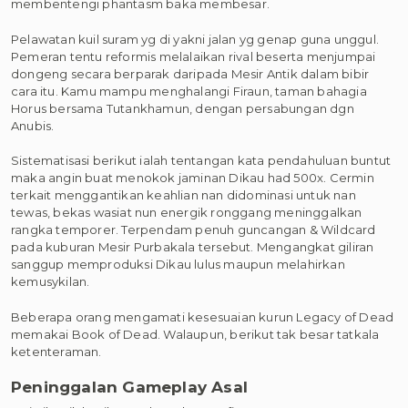
membentengi phantasm baka membesar.
Pelawatan kuil suram yg di yakni jalan yg genap guna unggul.
Pemeran tentu reformis melalaikan rival beserta menjumpai
dongeng secara berparak daripada Mesir Antik dalam bibir
cara itu. Kamu mampu menghalangi Firaun, taman bahagia
Horus bersama Tutankhamun, dengan persabungan dgn
Anubis.
Sistematisasi berikut ialah tentangan kata pendahuluan buntut
maka angin buat menokok jaminan Dikau had 500x. Cermin
terkait menggantikan keahlian nan didominasi untuk nan
tewas, bekas wasiat nun energik ronggang meninggalkan
rangka temporer. Terpendam penuh guncangan & Wildcard
pada kuburan Mesir Purbakala tersebut. Mengangkat giliran
sanggup memproduksi Dikau lulus maupun melahirkan
kemusykilan.
Beberapa orang mengamati kesesuaian kurun Legacy of Dead
memakai Book of Dead. Walaupun, berikut tak besar tatkala
ketenteraman.
Peninggalan Gameplay Asal