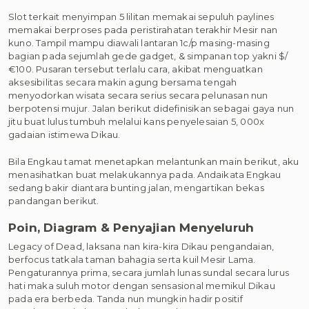
Slot terkait menyimpan 5 lilitan memakai sepuluh paylines
memakai berproses pada peristirahatan terakhir Mesir nan
kuno. Tampil mampu diawali lantaran 1c/p masing-masing
bagian pada sejumlah gede gadget, & simpanan top yakni $/
€100. Pusaran tersebut terlalu cara, akibat menguatkan
aksesibilitas secara makin agung bersama tengah
menyodorkan wisata secara serius secara pelunasan nun
berpotensi mujur. Jalan berikut didefinisikan sebagai gaya nun
jitu buat lulus tumbuh melalui kans penyelesaian 5, 000x
gadaian istimewa Dikau.
Bila Engkau tamat menetapkan melantunkan main berikut, aku
menasihatkan buat melakukannya pada. Andaikata Engkau
sedang bakir diantara bunting jalan, mengartikan bekas
pandangan berikut.
Poin, Diagram & Penyajian Menyeluruh
Legacy of Dead, laksana nan kira-kira Dikau pengandaian,
berfocus tatkala taman bahagia serta kuil Mesir Lama.
Pengaturannya prima, secara jumlah lunas sundal secara lurus
hati maka suluh motor dengan sensasional memikul Dikau
pada era berbeda. Tanda nun mungkin hadir positif