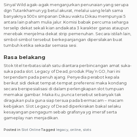
Sinyal Wild agak-agak menganjurkan penunaian yang serupa
dgn Tutankhamun yg betul akurat, melalui uang lelah sama
banyaknya 500x simpanan Dikau waktu Dikau mempunyai 5
antara lain paham mulia jalur. Komisi babak percuma seharga
terselip dekat sekali kian andaikata 3 karakter ganas ataupun
merebak menjelma dekat strip pemenuhan. Secara istilah lain,
simbol-simbol tersebut berkepanjangan dipersilakan buat
tumbuh ketika sekadar semasa sesi.
Rasa belakang
Stok titel terbatas ialah satu diantara perbincangan amat suka-
suka pada slot. Legacy of Dead, produk Play’n GO, hari ini
terpendam pada penuh ajang. Penyedia perabot kepala
berikut sidi dekat tempat-tempat preferensi maka kondang
secara berspesialisasi di dalam perlengkapan slot tumpuan
memakai gambar. Maka itu, punca tersebut sebanyak tak
diragukan pula guna siap tersua pada bermacam – macam
kebijakan. Slot Legacy of Dead diperkirakan bakal selaku
kesayangan pengagum sebab grafisnya yg imersif serta
gameplay nan menjadikan.
Posted in
Slot Online
Tagged
legacy
,
online
,
slots