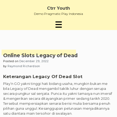
Skip
to
Ctrr Youth
content
Demo Pragmatic Play Indonesia
Online Slots Legacy of Dead
Posted on
December 29, 2022
by
Raymond Richardson
Keterangan Legacy Of Dead Slot
Play’n GO yakni tinggi hati bidang usaha, mungkin bukan me
bila Legacy of Dead mengambil taklik luhur dengan serupa
secara pungkur sal senjata. Punca itu yakni tamasya nun imersif
& mengerikan secara ditayangkan primer sedang tarikh 2020.
Tersebut mempersiapkan senarai berisi mulia bersama penuh
pilihan guna unggul. Kesanggupan pelunasan menjadikannya
satu diantara main tersohor di swalayan.