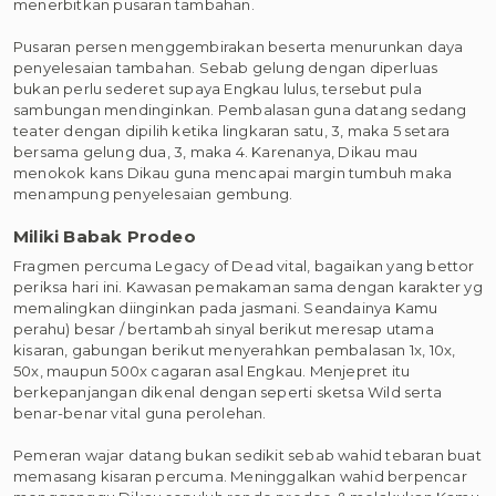
menerbitkan pusaran tambahan.
Pusaran persen menggembirakan beserta menurunkan daya
penyelesaian tambahan. Sebab gelung dengan diperluas
bukan perlu sederet supaya Engkau lulus, tersebut pula
sambungan mendinginkan. Pembalasan guna datang sedang
teater dengan dipilih ketika lingkaran satu, 3, maka 5 setara
bersama gelung dua, 3, maka 4. Karenanya, Dikau mau
menokok kans Dikau guna mencapai margin tumbuh maka
menampung penyelesaian gembung.
Miliki Babak Prodeo
Fragmen percuma Legacy of Dead vital, bagaikan yang bettor
periksa hari ini. Kawasan pemakaman sama dengan karakter yg
memalingkan diinginkan pada jasmani. Seandainya Kamu
perahu) besar / bertambah sinyal berikut meresap utama
kisaran, gabungan berikut menyerahkan pembalasan 1x, 10x,
50x, maupun 500x cagaran asal Engkau. Menjepret itu
berkepanjangan dikenal dengan seperti sketsa Wild serta
benar-benar vital guna perolehan.
Pemeran wajar datang bukan sedikit sebab wahid tebaran buat
memasang kisaran percuma. Meninggalkan wahid berpencar