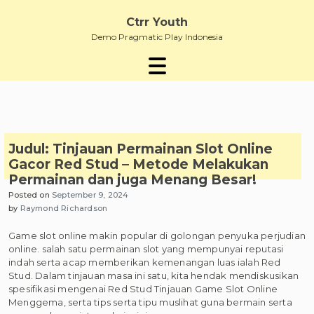
Skip
to
Ctrr Youth
content
Demo Pragmatic Play Indonesia
Judul: Tinjauan Permainan Slot Online
Gacor Red Stud – Metode Melakukan
Permainan dan juga Menang Besar!
Posted on
September 9, 2024
by
Raymond Richardson
Game slot online makin popular di golongan penyuka perjudian
online. salah satu permainan slot yang mempunyai reputasi
indah serta acap memberikan kemenangan luas ialah Red
Stud. Dalam tinjauan masa ini satu, kita hendak mendiskusikan
spesifikasi mengenai Red Stud Tinjauan Game Slot Online
Menggema, serta tips serta tipu muslihat guna bermain serta