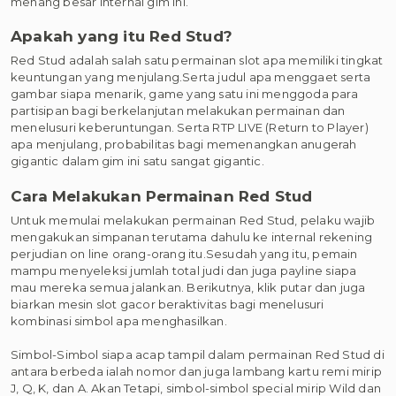
menang besar internal gim ini.
Apakah yang itu Red Stud?
Red Stud adalah salah satu permainan slot apa memiliki tingkat
keuntungan yang menjulang.Serta judul apa menggaet serta
gambar siapa menarik, game yang satu ini menggoda para
partisipan bagi berkelanjutan melakukan permainan dan
menelusuri keberuntungan. Serta RTP LIVE (Return to Player)
apa menjulang, probabilitas bagi memenangkan anugerah
gigantic dalam gim ini satu sangat gigantic.
Cara Melakukan Permainan Red Stud
Untuk memulai melakukan permainan Red Stud, pelaku wajib
mengakukan simpanan terutama dahulu ke internal rekening
perjudian on line orang-orang itu.Sesudah yang itu, pemain
mampu menyeleksi jumlah total judi dan juga payline siapa
mau mereka semua jalankan. Berikutnya, klik putar dan juga
biarkan mesin slot gacor beraktivitas bagi menelusuri
kombinasi simbol apa menghasilkan.
Simbol-Simbol siapa acap tampil dalam permainan Red Stud di
antara berbeda ialah nomor dan juga lambang kartu remi mirip
J, Q, K, dan A. Akan Tetapi, simbol-simbol special mirip Wild dan