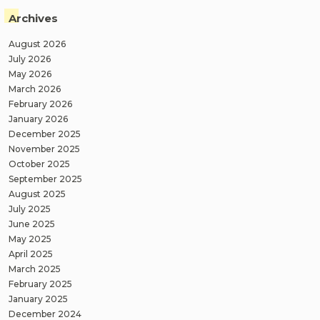
Archives
August 2026
July 2026
May 2026
March 2026
February 2026
January 2026
December 2025
November 2025
October 2025
September 2025
August 2025
July 2025
June 2025
May 2025
April 2025
March 2025
February 2025
January 2025
December 2024