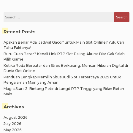
Search
for:
Recent Posts
Apakah Benar Ada ‘Jadwal Gacor’ untuk Main Slot Online? Yuk, Cari
Tahu Faktanya!
Buru Cuan Besar? Kenali Link RTP Slot Paling Akurat Biar Gak Salah
Pilih Game
Ketika Roda Berputar dan Stres Berkurang: Mencari Hiburan Digital di
Dunia Slot Online
Panduan Lengkap Memilih Situs Judi Slot Terpercaya 2025 untuk
Pengalaman Main yang Aman
Magic Stars 3: Bintang Petir di Langit RTP Tinggi yang Bikin Betah
Main
Archives
August 2026
July 2026
May 2026