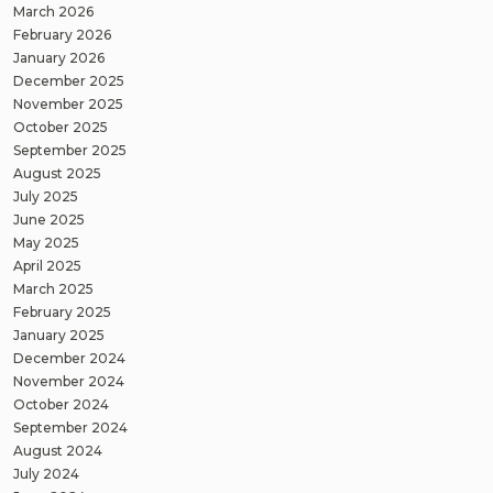
March 2026
February 2026
January 2026
December 2025
November 2025
October 2025
September 2025
August 2025
July 2025
June 2025
May 2025
April 2025
March 2025
February 2025
January 2025
December 2024
November 2024
October 2024
September 2024
August 2024
July 2024