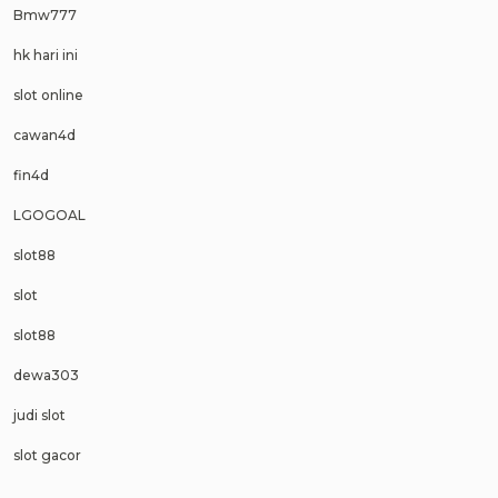
Bmw777
hk hari ini
slot online
cawan4d
fin4d
LGOGOAL
slot88
slot
slot88
dewa303
judi slot
slot gacor