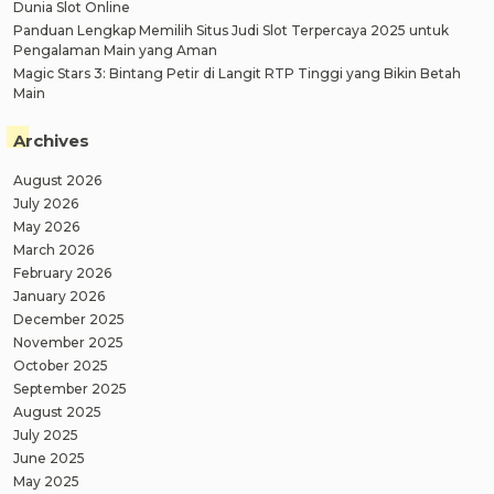
Dunia Slot Online
Panduan Lengkap Memilih Situs Judi Slot Terpercaya 2025 untuk
Pengalaman Main yang Aman
Magic Stars 3: Bintang Petir di Langit RTP Tinggi yang Bikin Betah
Main
Archives
August 2026
July 2026
May 2026
March 2026
February 2026
January 2026
December 2025
November 2025
October 2025
September 2025
August 2025
July 2025
June 2025
May 2025