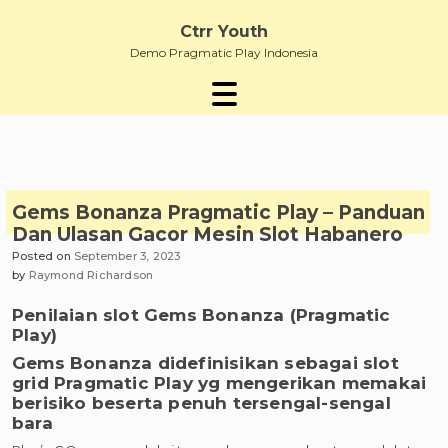
Skip
to
Ctrr Youth
content
Demo Pragmatic Play Indonesia
Gems Bonanza Pragmatic Play – Panduan
Dan Ulasan Gacor Mesin Slot Habanero
Posted on
September 3, 2023
by
Raymond Richardson
Penilaian slot Gems Bonanza (Pragmatic
Play)
Gems Bonanza didefinisikan sebagai slot
grid Pragmatic Play yg mengerikan memakai
berisiko beserta penuh tersengal-sengal
bara