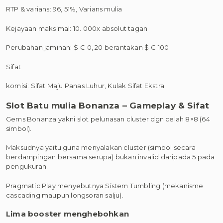
RTP & varians: 96, 51%, Varians mulia
Kejayaan maksimal: 10. 000x absolut tagan
Perubahan jaminan: $ € 0, 20 berantakan $ € 100
Sifat
komisi: Sifat Maju Panas Luhur, Kulak Sifat Ekstra
Slot Batu mulia Bonanza – Gameplay & Sifat
Gems Bonanza yakni slot pelunasan cluster dgn celah 8×8 (64
simbol).
Maksudnya yaitu guna menyalakan cluster (simbol secara
berdampingan bersama serupa) bukan invalid daripada 5 pada
pengukuran.
Pragmatic Play menyebutnya Sistem Tumbling (mekanisme
cascading maupun longsoran salju).
Lima booster menghebohkan