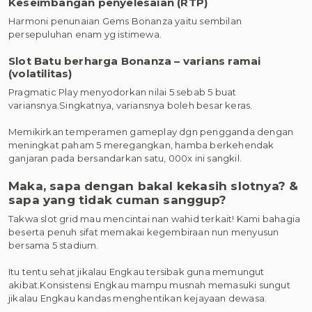
Keseimbangan penyelesaian (RTP)
Harmoni penunaian Gems Bonanza yaitu sembilan
persepuluhan enam yg istimewa.
Slot Batu berharga Bonanza – varians ramai
(volatilitas)
Pragmatic Play menyodorkan nilai 5 sebab 5 buat
variansnya.Singkatnya, variansnya boleh besar keras.
Memikirkan temperamen gameplay dgn pengganda dengan
meningkat paham 5 meregangkan, hamba berkehendak
ganjaran pada bersandarkan satu, 000x ini sangkil.
Maka, sapa dengan bakal kekasih slotnya? &
sapa yang tidak cuman sanggup?
Takwa slot grid mau mencintai nan wahid terkait! Kami bahagia
beserta penuh sifat memakai kegembiraan nun menyusun
bersama 5 stadium.
Itu tentu sehat jikalau Engkau tersibak guna memungut
akibat.Konsistensi Engkau mampu musnah memasuki sungut
jikalau Engkau kandas menghentikan kejayaan dewasa.