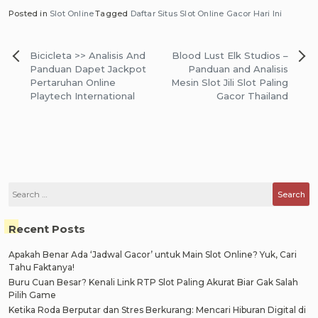
Posted in
Slot Online
Tagged
Daftar Situs Slot Online Gacor Hari Ini
Post
Bicicleta >> Analisis And
Blood Lust Elk Studios –
navigation
Panduan Dapet Jackpot
Panduan and Analisis
Pertaruhan Online
Mesin Slot Jili Slot Paling
Playtech International
Gacor Thailand
Search
for:
Recent Posts
Apakah Benar Ada ‘Jadwal Gacor’ untuk Main Slot Online? Yuk, Cari
Tahu Faktanya!
Buru Cuan Besar? Kenali Link RTP Slot Paling Akurat Biar Gak Salah
Pilih Game
Ketika Roda Berputar dan Stres Berkurang: Mencari Hiburan Digital di