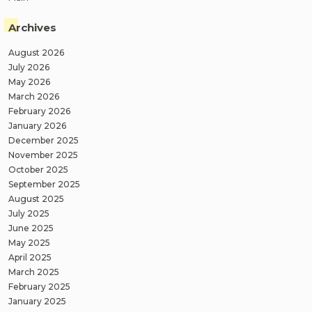
Archives
August 2026
July 2026
May 2026
March 2026
February 2026
January 2026
December 2025
November 2025
October 2025
September 2025
August 2025
July 2025
June 2025
May 2025
April 2025
March 2025
February 2025
January 2025