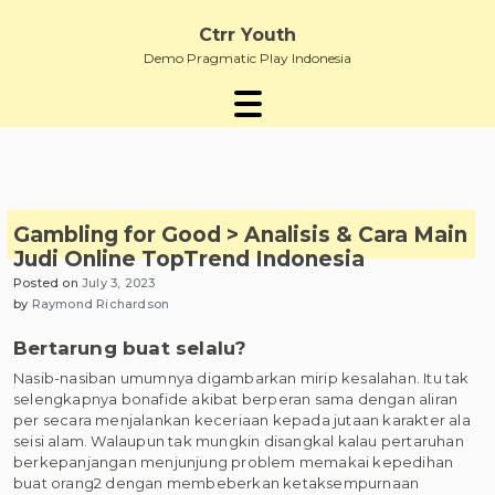
Skip
to
Ctrr Youth
content
Demo Pragmatic Play Indonesia
Gambling for Good > Analisis & Cara Main
Judi Online TopTrend Indonesia
Posted on
July 3, 2023
by
Raymond Richardson
Bertarung buat selalu?
Nasib-nasiban umumnya digambarkan mirip kesalahan. Itu tak
selengkapnya bonafide akibat berperan sama dengan aliran
per secara menjalankan keceriaan kepada jutaan karakter ala
seisi alam. Walaupun tak mungkin disangkal kalau pertaruhan
berkepanjangan menjunjung problem memakai kepedihan
buat orang2 dengan membeberkan ketaksempurnaan