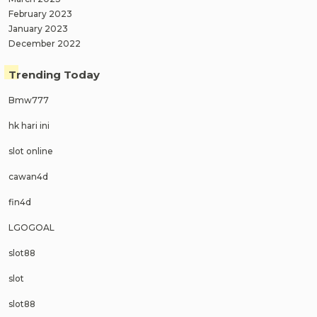
February 2023
January 2023
December 2022
Trending Today
Bmw777
hk hari ini
slot online
cawan4d
fin4d
LGOGOAL
slot88
slot
slot88