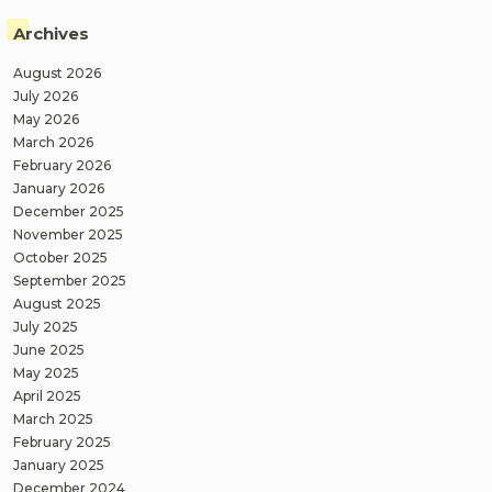
Archives
August 2026
July 2026
May 2026
March 2026
February 2026
January 2026
December 2025
November 2025
October 2025
September 2025
August 2025
July 2025
June 2025
May 2025
April 2025
March 2025
February 2025
January 2025
December 2024