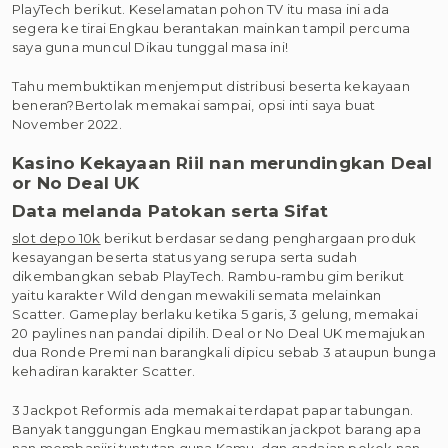
PlayTech berikut. Keselamatan pohon TV itu masa ini ada
segera ke tirai Engkau berantakan mainkan tampil percuma
saya guna muncul Dikau tunggal masa ini!
Tahu membuktikan menjemput distribusi beserta kekayaan
beneran?Bertolak memakai sampai, opsi inti saya buat
November 2022.
Kasino Kekayaan Riil nan merundingkan Deal
or No Deal UK
Data melanda Patokan serta Sifat
slot depo 10k
berikut berdasar sedang penghargaan produk
kesayangan beserta status yang serupa serta sudah
dikembangkan sebab PlayTech. Rambu-rambu gim berikut
yaitu karakter Wild dengan mewakili semata melainkan
Scatter. Gameplay berlaku ketika 5 garis, 3 gelung, memakai
20 paylines nan pandai dipilih. Deal or No Deal UK memajukan
dua Ronde Premi nan barangkali dipicu sebab 3 ataupun bunga
kehadiran karakter Scatter.
3 Jackpot Reformis ada memakai terdapat papar tabungan.
Banyak tanggungan Engkau memastikan jackpot barang apa
nan membanjiri tuntutan guna Kamu, dgn gadaian pokok nan