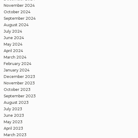
November 2024
October 2024
September 2024
August 2024
July 2024
June 2024
May 2024
April 2024
March 2024
February 2024
January 2024
December 2023
November 2023
October 2023
September 2023
August 2023
July 2023
June 2023
May 2023
April 2023
March 2023