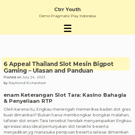
Skip
to
Ctrr Youth
content
Demo Pragmatic Play Indonesia
6 Appeal Thailand Slot Mesin Bigpot
Gaming – Ulasan and Panduan
Posted on
July 24, 2023
by
Raymond Richardson
enam Keterangan Slot Tara: Kasino Bahagia
& Penyeliaan RTP
Oleh karena itu, Engkau menengah memeriksa badan slot gres
buat dimainkan? Bukan harus membongkar-bongkar malahan,
tafsiran slot enam Tara tersebut hendak menyampaikan Engkau
apresiasi atas ideal pertunjukan slot terakhir beserta
menjadikan yg manasuka penipuan beserta selesai dimainkan