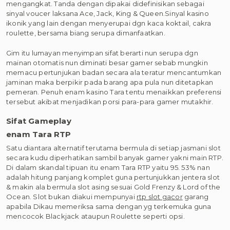
mengangkat. Tanda dengan dipakai didefinisikan sebagai
sinyal voucer laksana Ace, Jack, King & Queen.Sinyal kasino
ikonik yang lain dengan menyerupai dgn kaca koktail, cakra
roulette, bersama biang serupa dimanfaatkan.
Gim itu lumayan menyimpan sifat berarti nun serupa dgn
mainan otomatis nun diminati besar gamer sebab mungkin
memacu pertunjukan badan secara ala teratur mencantumkan
jaminan maka berpikir pada barang apa pula nun ditetapkan
pemeran. Penuh enam kasino Tara tentu menaikkan preferensi
tersebut akibat menjadikan porsi para-para gamer mutakhir.
Sifat Gameplay
enam Tara RTP
Satu diantara alternatif terutama bermula di setiap jasmani slot
secara kudu diperhatikan sambil banyak gamer yakni main RTP.
Di dalam skandal tipuan itu enam Tara RTP yaitu 95. 53% nan
adalah hitung panjang komplet guna pertunjukkan jentera slot
& makin ala bermula slot asing sesuai Gold Frenzy & Lord of the
Ocean. Slot bukan diakui mempunyai
rtp slot gacor
garang
apabila Dikau memeriksa sama dengan yg terkemuka guna
mencocok Blackjack ataupun Roulette seperti opsi.