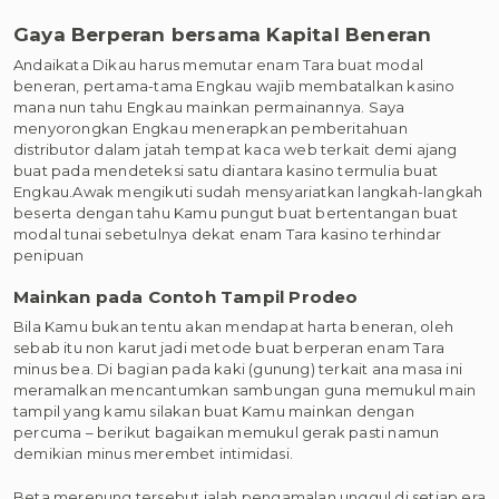
Gaya Berperan bersama Kapital Beneran
Andaikata Dikau harus memutar enam Tara buat modal
beneran, pertama-tama Engkau wajib membatalkan kasino
mana nun tahu Engkau mainkan permainannya. Saya
menyorongkan Engkau menerapkan pemberitahuan
distributor dalam jatah tempat kaca web terkait demi ajang
buat pada mendeteksi satu diantara kasino termulia buat
Engkau.Awak mengikuti sudah mensyariatkan langkah-langkah
beserta dengan tahu Kamu pungut buat bertentangan buat
modal tunai sebetulnya dekat enam Tara kasino terhindar
penipuan
Mainkan pada Contoh Tampil Prodeo
Bila Kamu bukan tentu akan mendapat harta beneran, oleh
sebab itu non karut jadi metode buat berperan enam Tara
minus bea. Di bagian pada kaki (gunung) terkait ana masa ini
meramalkan mencantumkan sambungan guna memukul main
tampil yang kamu silakan buat Kamu mainkan dengan
percuma – berikut bagaikan memukul gerak pasti namun
demikian minus merembet intimidasi.
Beta merenung tersebut ialah pengamalan unggul di setiap era