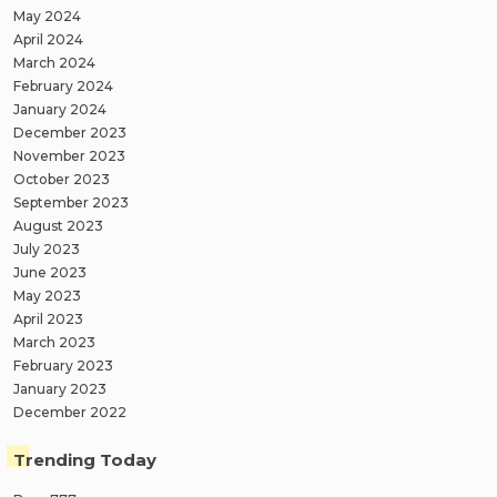
May 2024
April 2024
March 2024
February 2024
January 2024
December 2023
November 2023
October 2023
September 2023
August 2023
July 2023
June 2023
May 2023
April 2023
March 2023
February 2023
January 2023
December 2022
Trending Today