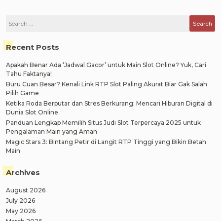
Search
for:
Recent Posts
Apakah Benar Ada ‘Jadwal Gacor’ untuk Main Slot Online? Yuk, Cari
Tahu Faktanya!
Buru Cuan Besar? Kenali Link RTP Slot Paling Akurat Biar Gak Salah
Pilih Game
Ketika Roda Berputar dan Stres Berkurang: Mencari Hiburan Digital di
Dunia Slot Online
Panduan Lengkap Memilih Situs Judi Slot Terpercaya 2025 untuk
Pengalaman Main yang Aman
Magic Stars 3: Bintang Petir di Langit RTP Tinggi yang Bikin Betah
Main
Archives
August 2026
July 2026
May 2026