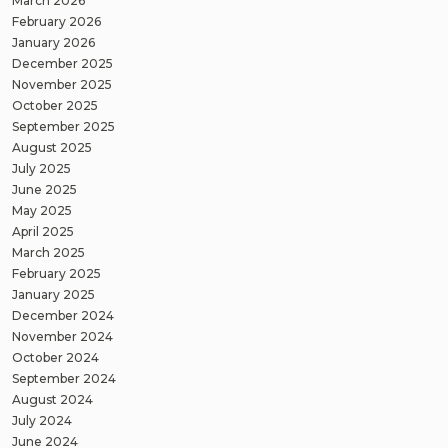
March 2026
February 2026
January 2026
December 2025
November 2025
October 2025
September 2025
August 2025
July 2025
June 2025
May 2025
April 2025
March 2025
February 2025
January 2025
December 2024
November 2024
October 2024
September 2024
August 2024
July 2024
June 2024