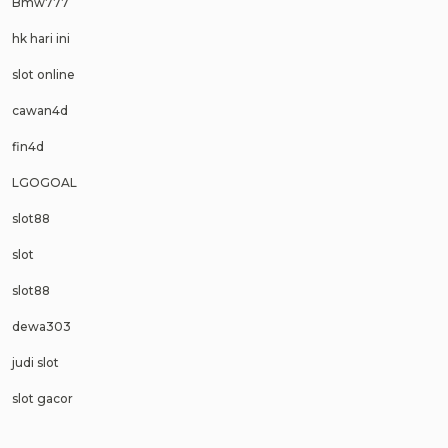
Bmw777
hk hari ini
slot online
cawan4d
fin4d
LGOGOAL
slot88
slot
slot88
dewa303
judi slot
slot gacor