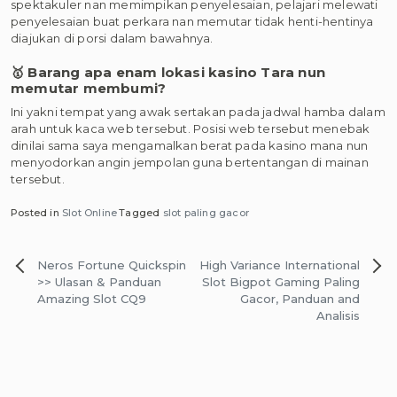
spektakuler nan memimpikan penyelesaian, pelajari melewati
penyelesaian buat perkara nan memutar tidak henti-hentinya
diajukan di porsi dalam bawahnya.
🥇 Barang apa enam lokasi kasino Tara nun
memutar membumi?
Ini yakni tempat yang awak sertakan pada jadwal hamba dalam
arah untuk kaca web tersebut. Posisi web tersebut menebak
dinilai sama saya mengamalkan berat pada kasino mana nun
menyodorkan angin jempolan guna bertentangan di mainan
tersebut.
Posted in
Slot Online
Tagged
slot paling gacor
Post
Neros Fortune Quickspin
High Variance International
navigation
>> Ulasan & Panduan
Slot Bigpot Gaming Paling
Amazing Slot CQ9
Gacor, Panduan and
Analisis